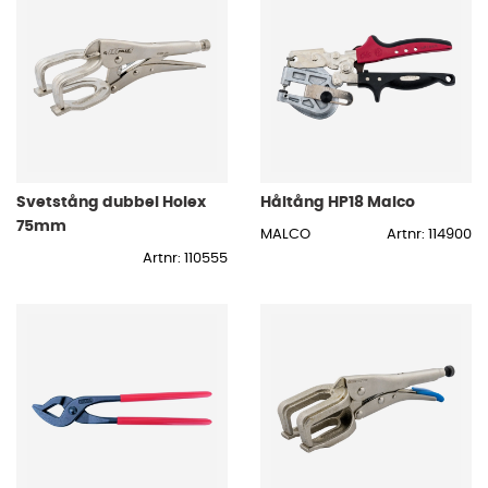
Svetstång dubbel Holex
Håltång HP18 Malco
75mm
MALCO
Artnr: 114900
Artnr: 110555