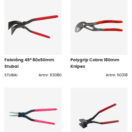
Falstång 45° 80x50mm
Polygrip Cobra 180mm
Stubai
Knipex
STUBAI
Artnr: 113080
Artnr: 110318