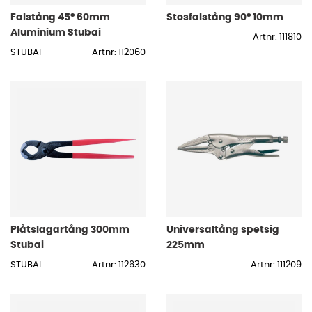
Falstång 45° 60mm
Stosfalstång 90° 10mm
Aluminium Stubai
Artnr: 111810
STUBAI
Artnr: 112060
Plåtslagartång 300mm
Universaltång spetsig
Stubai
225mm
STUBAI
Artnr: 112630
Artnr: 111209