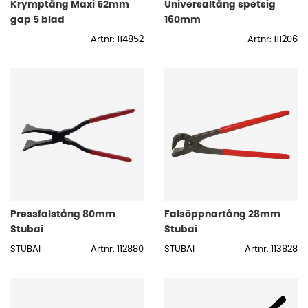
Krymptång Maxi 52mm
Universaltång spetsig
gap 5 blad
160mm
Artnr: 114852
Artnr: 111206
Pressfalstång 80mm
Falsöppnartång 28mm
Stubai
Stubai
STUBAI
Artnr: 112880
STUBAI
Artnr: 113828