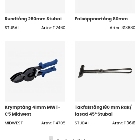
Rundtång 260mm Stubai
Falsöppnartång 80mm
STUBAI
Artnr: 112460
Artnr: 313880
Krymptång 41mm MWT-
Takfalstång180 mm Rak/
C5 Midwest
fasad 45° Stubai
MIDWEST
Artnr: 114705
STUBAI
Artnr: 113618