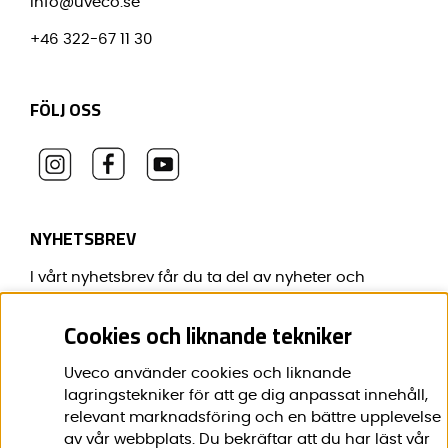
info@uveco.se
+46 322-67 11 30
FÖLJ OSS
NYHETSBREV
I vårt nyhetsbrev får du ta del av nyheter och
erbjudanden före alla andra.
Cookies och liknande tekniker
E-post:
*
Uveco använder cookies och liknande
lagringstekniker för att ge dig anpassat innehåll,
relevant marknadsföring och en bättre upplevelse
av vår webbplats. Du bekräftar att du har läst vår
Förnamn:
*