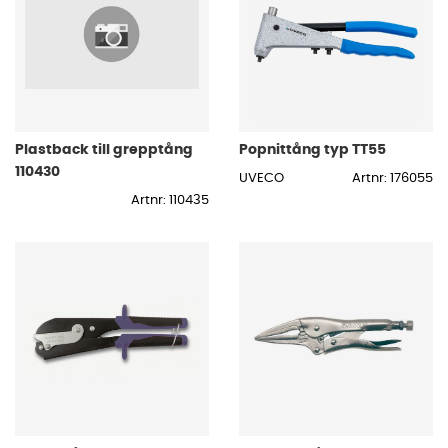
Plastback till grepptång
Popnittång typ TT55
110430
UVECO
Artnr: 176055
Artnr: 110435