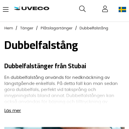
Hem
Tänger
Plåtslagartänger
Dubbelfalstång
Dubbelfalstång
Dubbelfalstänger från Stubai
En dubbelfalstång används för nedknäckning av
längstgående enkelfals. På detta fall kan man sedan
göra dubbelfals, perfekt vid taksprång och
innypningsfals bland annat. Dubbelfalstången kan
också användas för böjning och tilltryckning av
dubbelfals.
Läs mer
I vårt sortiment har vi dubbelfalstänger från Stubai,
som är ett välkänt varumärke bland plåtslagare.