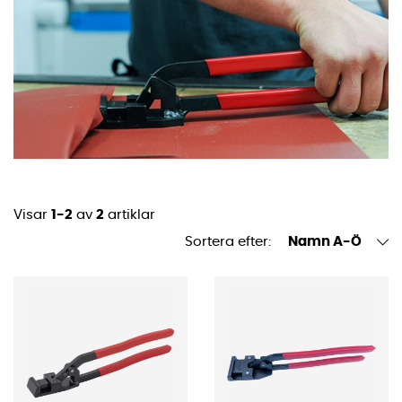
Trotjänaren är 50 mm bred och den nyare modeller är
30 mm bred. Den sistnämnda är mer allsidig.
Visar
1-2
av
2
artiklar
Sortera efter:
Namn A-Ö