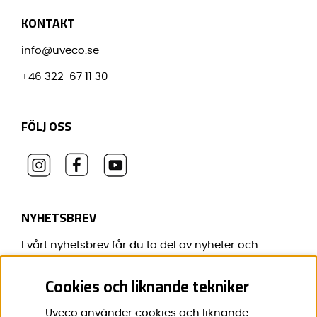
KONTAKT
info@uveco.se
+46 322-67 11 30
FÖLJ OSS
NYHETSBREV
I vårt nyhetsbrev får du ta del av nyheter och
erbjudanden före alla andra.
Cookies och liknande tekniker
E-post:
*
Uveco använder cookies och liknande