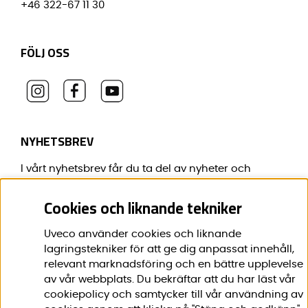
+46 322-67 11 30
FÖLJ OSS
NYHETSBREV
I vårt nyhetsbrev får du ta del av nyheter och
erbjudanden före alla andra.
Cookies och liknande tekniker
E-post:
*
Uveco använder cookies och liknande
lagringstekniker för att ge dig anpassat innehåll,
relevant marknadsföring och en bättre upplevelse
av vår webbplats. Du bekräftar att du har läst vår
Förnamn:
*
cookiepolicy och samtycker till vår användning av