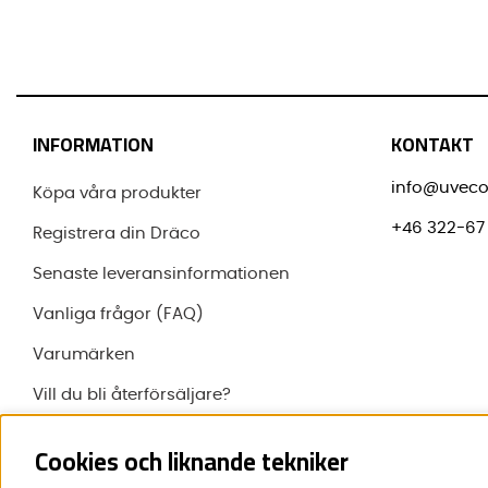
Beställ din nya
plåtslagarhammare
snabbt och enkelt dire
hjälp att välja rätt modell för ditt arbete.
👉 Utforska vårt sortiment av plåtslagarhammare nedan oc
INFORMATION
KONTAKT
info@uveco
Köpa våra produkter
+46 322-67 
Registrera din Dräco
Senaste leveransinformationen
Vanliga frågor (FAQ)
Varumärken
Vill du bli återförsäljare?
Om Uveco
Cookies och liknande tekniker