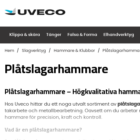
Klippa & skära
Tänger
Falsa & Forma
Elhandverktyg
Hem
Slagverktyg
Hammare & Klubbor
Plåtslagarhamma
Plåtslagarhammare
Plåtslagarhammare – Högkvalitativa hammar
Hos Uveco hittar du ett noga utvalt sortiment av
plåtsla
takarbete och metallbearbetning. Oavsett om du arbetar me
hammare för precision, kraft och kontroll.
Vad är en plåtslagarhammare?