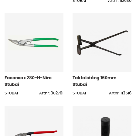
STUBAI
Artnr: 112630
Fasonsax 280-H-Niro
Takfalstång 160mm
Stubai
Stubai
STUBAI
Artnr: 302781
STUBAI
Artnr: 113516