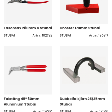
Fasonsax 280mm V Stubai
Knoster 170mm Stubai
STUBAI
Artnr: 102782
STUBAI
Artnr: 130817
Falstång 45° 60mm
Dubbelfalsjärn 25/35mm
Aluminium Stubai
Stubai
STUBAI
Artnr: 112060
STUBAI
Artnr: 131216