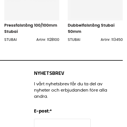
Pressfalstång 100/100mm
Dubbelfalstång Stubai
Stubai
50mm
STUBAI
Artnr: 1128100
STUBAI
Artnr: 113450
NYHETSBREV
I vårt nyhetsbrev får du ta del av
nyheter och erbjudanden före alla
andra.
E-post:
*