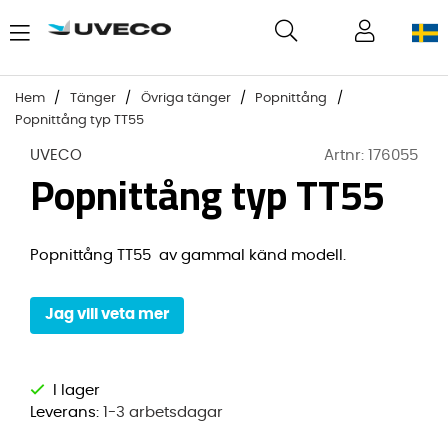
Hem
Tänger
Övriga tänger
Popnittång
Popnittång typ TT55
UVECO
Artnr:
176055
Popnittång typ TT55
Popnittång TT55 av gammal känd modell.
Jag vill veta mer
Leverans:
1-3 arbetsdagar