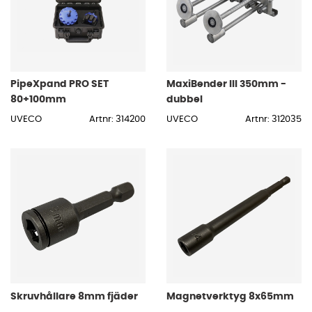
PipeXpand PRO SET
MaxiBender III 350mm -
80+100mm
dubbel
UVECO
Artnr: 314200
UVECO
Artnr: 312035
Skruvhållare 8mm fjäder
Magnetverktyg 8x65mm