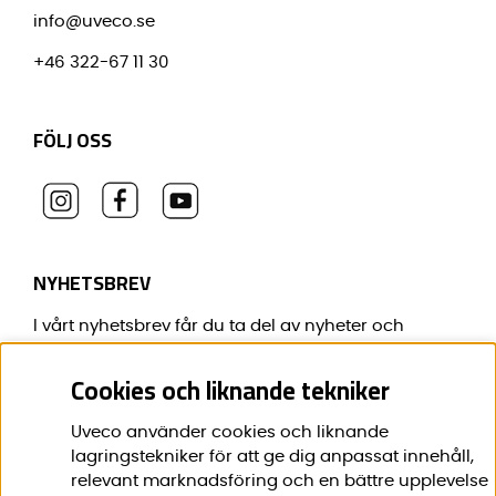
info@uveco.se
+46 322-67 11 30
FÖLJ OSS
NYHETSBREV
I vårt nyhetsbrev får du ta del av nyheter och
erbjudanden före alla andra.
Cookies och liknande tekniker
E-post:
*
Uveco använder cookies och liknande
lagringstekniker för att ge dig anpassat innehåll,
relevant marknadsföring och en bättre upplevelse