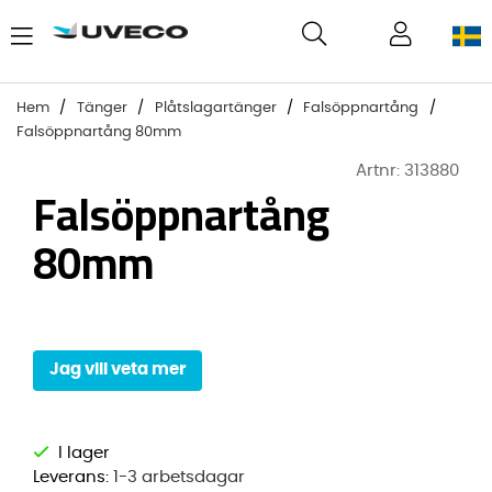
Hem
Tänger
Plåtslagartänger
Falsöppnartång
Falsöppnartång 80mm
Artnr:
313880
Falsöppnartång
80mm
Jag vill veta mer
Leverans:
1-3 arbetsdagar