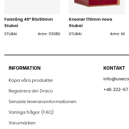
Falstång 45° 80x50mm
Knoster 170mm nova
Stubai
Stubai
STUBAI
Artnr: 113080
STUBAI
Artnr: N1
INFORMATION
KONTAKT
info@uveco
Köpa våra produkter
+46 322-67 
Registrera din Dräco
Senaste leveransinformationen
Vanliga frågor (FAQ)
Varumärken