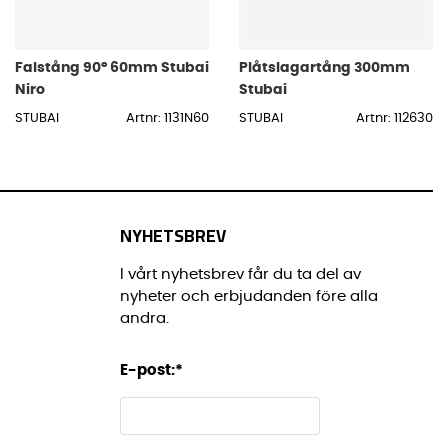
Falstång 90° 60mm Stubai
Plåtslagartång 300mm
Niro
Stubai
STUBAI
Artnr: 1131N60
STUBAI
Artnr: 112630
NYHETSBREV
I vårt nyhetsbrev får du ta del av
nyheter och erbjudanden före alla
andra.
E-post:
*