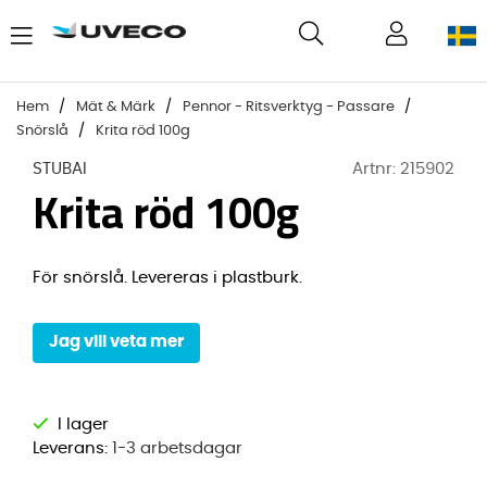
Hem
Mät & Märk
Pennor - Ritsverktyg - Passare
Snörslå
Krita röd 100g
STUBAI
Artnr:
215902
Krita röd 100g
För snörslå. Levereras i plastburk.
Jag vill veta mer
Leverans:
1-3 arbetsdagar