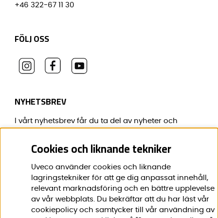
+46 322-67 11 30
FÖLJ OSS
NYHETSBREV
I vårt nyhetsbrev får du ta del av nyheter och
erbjudanden före alla andra.
Cookies och liknande tekniker
E-post:
*
Uveco använder cookies och liknande
lagringstekniker för att ge dig anpassat innehåll,
relevant marknadsföring och en bättre upplevelse
av vår webbplats. Du bekräftar att du har läst vår
Förnamn:
*
cookiepolicy och samtycker till vår användning av