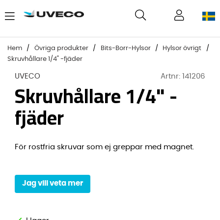
Hem
Övriga produkter
Bits-Borr-Hylsor
Hylsor övrigt
Skruvhållare 1/4" -fjäder
UVECO
Artnr:
141206
Skruvhållare 1/4" -
fjäder
För rostfria skruvar som ej greppar med magnet.
Jag vill veta mer