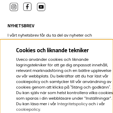
NYHETSBREV
I vårt nyhetsbrev får du ta del av nyheter och
erbjudanden före alla andra.
Cookies och liknande tekniker
E-post:
*
Uveco använder cookies och liknande
lagringstekniker för att ge dig anpassat innehåll,
relevant marknadsföring och en bättre upplevelse
av vår webbplats. Du bekräftar att du har läst vår
Förnamn:
*
cookiepolicy och samtycker till vår användning av
cookies genom att klicka på "Stäng och godkänn".
Du kan själv när som helst kontrollera vilka cookies
som sparas i din webbläsare under ”Inställningar”.
Du kan läsa mer i vår
Integritetspolicy
och i vår
cookiepolicy
.