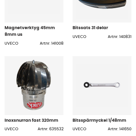
Magnetverktyg 45mm
Bitssats 31 delar
8mm us
UVECO
Artnr: 140831
UVECO
Artnr: 141008
Inoxsnurran fast 320mm
Bitsspärrnyckel 1/48mm
UVECO
Artnr: 635532
UVECO
Artnr: 141650