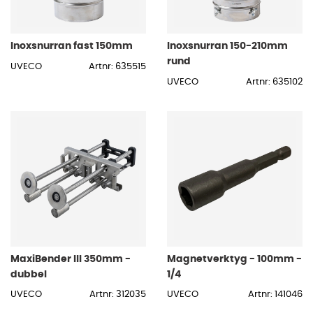
Inoxsnurran fast 150mm
Inoxsnurran 150-210mm
rund
UVECO
Artnr: 635515
UVECO
Artnr: 635102
MaxiBender III 350mm -
Magnetverktyg - 100mm -
dubbel
1/4
UVECO
Artnr: 312035
UVECO
Artnr: 141046