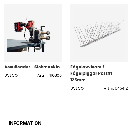
AccuBeader - Sickmaskin
Fågelavvisare /
Fågelpiggar Rostfri
UVECO
Artnr: 410800
125mm
UVECO
Artnr: 645412
INFORMATION