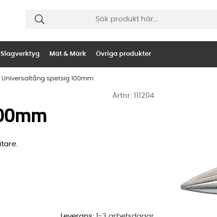
Slagverktyg
Mät & Märk
Övriga produkter
Universaltång spetsig 100mm
Artnr:
111204
 100mm
itare.
Leverans:
1-3 arbetsdagar