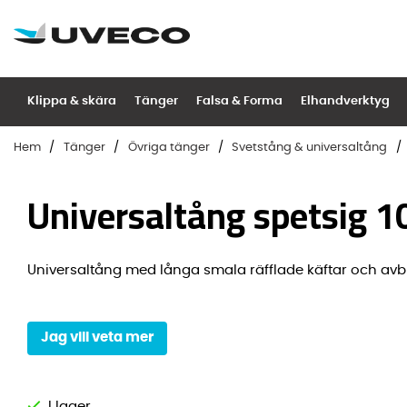
Klippa & skära
Tänger
Falsa & Forma
Elhandverktyg
Hem
Tänger
Övriga tänger
Svetstång & universaltång
Universaltång spetsig
Universaltång med långa smala räfflade käftar och avb
Jag vill veta mer