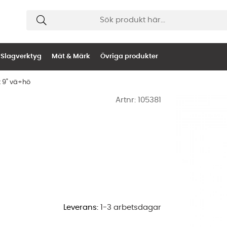
Slagverktyg
Mät & Märk
Övriga produkter
x 9" vä+hö
Artnr:
105381
Leverans:
1-3 arbetsdagar