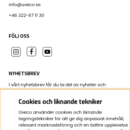
info@uveco.se
+46 322-67 11 30
FÖLJ OSS
NYHETSBREV
I vårt nyhetsbrev får du ta del av nyheter och
erbjudanden före alla andra.
Cookies och liknande tekniker
E-post:
*
Uveco använder cookies och liknande
lagringstekniker för att ge dig anpassat innehåll,
relevant marknadsföring och en bättre upplevelse