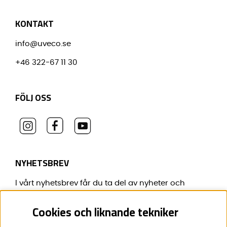
KONTAKT
info@uveco.se
+46 322-67 11 30
FÖLJ OSS
NYHETSBREV
I vårt nyhetsbrev får du ta del av nyheter och
erbjudanden före alla andra.
Cookies och liknande tekniker
E-post:
*