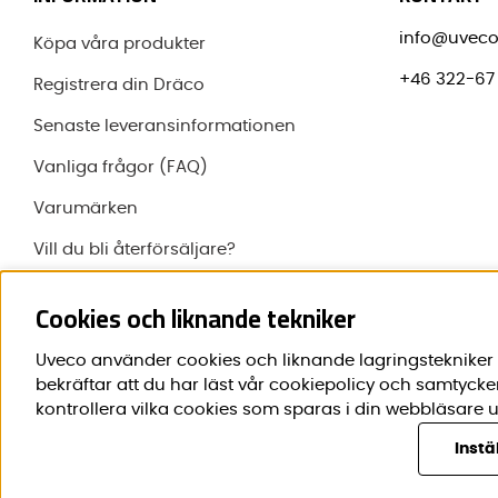
info@uveco
Köpa våra produkter
+46 322-67 
Registrera din Dräco
Senaste leveransinformationen
Vanliga frågor (FAQ)
Varumärken
Vill du bli återförsäljare?
Om Uveco
Cookies och liknande tekniker
Uveco använder cookies och liknande lagringstekniker f
bekräftar att du har läst vår cookiepolicy och samtycke
kontrollera vilka cookies som sparas i din webbläsare u
Instä
© 2020-2026 Uveco AB. Vi använder cookies -
läs mer här