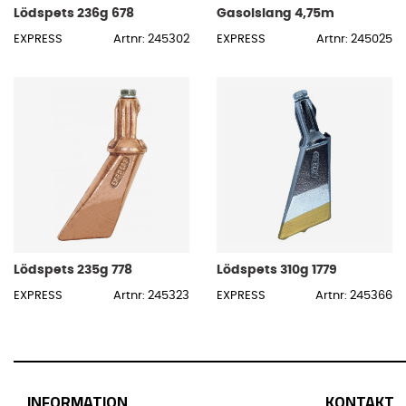
Lödspets 236g 678
Gasolslang 4,75m
EXPRESS
Artnr: 245302
EXPRESS
Artnr: 245025
Lödspets 235g 778
Lödspets 310g 1779
EXPRESS
Artnr: 245323
EXPRESS
Artnr: 245366
INFORMATION
KONTAKT