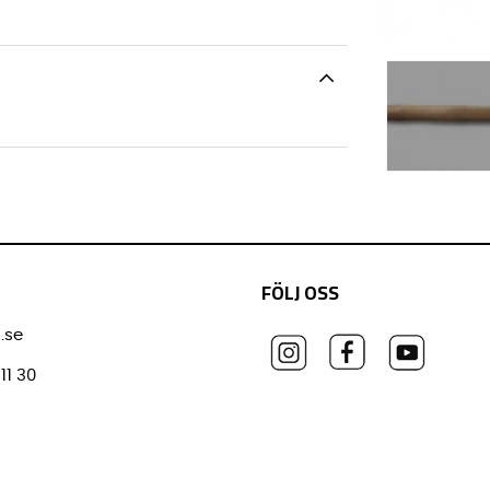
FÖLJ OSS
.se
11 30