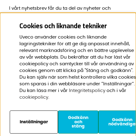
I vårt nyhetsbrev får du ta del av nyheter och
erbjudanden före alla andra.
Cookies och liknande tekniker
E-post:
*
Uveco använder cookies och liknande
lagringstekniker för att ge dig anpassat innehåll,
relevant marknadsföring och en bättre upplevelse
av vår webbplats. Du bekräftar att du har läst vår
Förnamn:
*
cookiepolicy och samtycker till vår användning av
cookies genom att klicka på "Stäng och godkänn".
Du kan själv när som helst kontrollera vilka cookies
som sparas i din webbläsare under ”Inställningar”.
Du kan läsa mer i vår
Integritetspolicy
och i vår
cookiepolicy
.
Godkänn
© 2020-2026 Uveco AB. Vi
Godkänn
Inställningar
och
nödvändiga
stäng
använder cookies -
läs
mer här