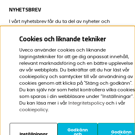
NYHETSBREV
I vårt nyhetsbrev får du ta del av nyheter och
erbjudanden före alla andra.
Cookies och liknande tekniker
E-post:
*
Uveco använder cookies och liknande
lagringstekniker för att ge dig anpassat innehåll,
relevant marknadsföring och en bättre upplevelse
av vår webbplats. Du bekräftar att du har läst vår
Förnamn:
*
cookiepolicy och samtycker till vår användning av
cookies genom att klicka på "Stäng och godkänn".
Du kan själv när som helst kontrollera vilka cookies
som sparas i din webbläsare under ”Inställningar”.
Du kan läsa mer i vår
Integritetspolicy
och i vår
cookiepolicy
.
Godkänn
© 2020-2026 Uveco AB. Vi
Godkänn
Inställningar
och