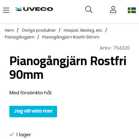
Hem
Övriga produkter
Haspar, Beslag, etc
Pianogångjärn
Pianogångjärn Rostfri 90mm
Artnr:
754320
Pianogångjärn Rostfri
90mm
Med försänkta hål.
Jag vill veta mer