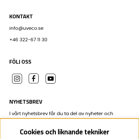
KONTAKT
info@uveco.se
+46 322-67 11 30
FÖLJ OSS
NYHETSBREV
I vårt nyhetsbrev får du ta del av nyheter och
erbjudanden före alla andra.
Cookies och liknande tekniker
E-post:
*