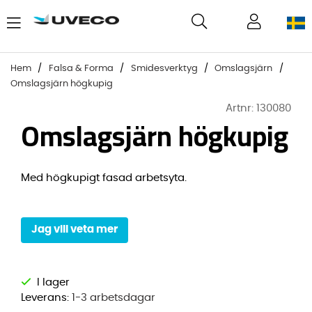
Hem
Falsa & Forma
Smidesverktyg
Omslagsjärn
Omslagsjärn högkupig
Artnr:
130080
Omslagsjärn högkupig
Med högkupigt fasad arbetsyta.
Jag vill veta mer
Leverans:
1-3 arbetsdagar