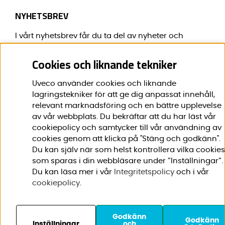
NYHETSBREV
I vårt nyhetsbrev får du ta del av nyheter och
erbjudanden före alla andra.
Cookies och liknande tekniker
E-post:
*
Uveco använder cookies och liknande
lagringstekniker för att ge dig anpassat innehåll,
relevant marknadsföring och en bättre upplevelse
av vår webbplats. Du bekräftar att du har läst vår
Förnamn:
*
cookiepolicy och samtycker till vår användning av
cookies genom att klicka på "Stäng och godkänn".
Du kan själv när som helst kontrollera vilka cookies
som sparas i din webbläsare under ”Inställningar”.
Du kan läsa mer i vår
Integritetspolicy
och i vår
cookiepolicy
.
Godkänn
© 2020-2026 Uveco AB. Vi
Godkänn
Inställningar
och