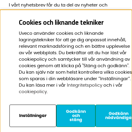
I vårt nyhetsbrev får du ta del av nyheter och
erbjudanden före alla andra.
Cookies och liknande tekniker
E-post:
*
Uveco använder cookies och liknande
lagringstekniker för att ge dig anpassat innehåll,
relevant marknadsföring och en bättre upplevelse
av vår webbplats. Du bekräftar att du har läst vår
Förnamn:
*
cookiepolicy och samtycker till vår användning av
cookies genom att klicka på "Stäng och godkänn".
Du kan själv när som helst kontrollera vilka cookies
som sparas i din webbläsare under ”Inställningar”.
Du kan läsa mer i vår
Integritetspolicy
och i vår
cookiepolicy
.
Godkänn
© 2020-2026 Uveco AB. Vi
Godkänn
Inställningar
och
nödvändiga
stäng
använder cookies -
läs
mer här