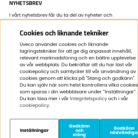
NYHETSBREV
I vårt nyhetsbrev får du ta del av nyheter och
erbjudanden före alla andra.
Cookies och liknande tekniker
E-post:
*
Uveco använder cookies och liknande
lagringstekniker för att ge dig anpassat innehåll,
relevant marknadsföring och en bättre upplevelse
av vår webbplats. Du bekräftar att du har läst vår
Förnamn:
*
cookiepolicy och samtycker till vår användning av
cookies genom att klicka på "Stäng och godkänn".
Du kan själv när som helst kontrollera vilka cookies
som sparas i din webbläsare under ”Inställningar”.
Du kan läsa mer i vår
Integritetspolicy
och i vår
cookiepolicy
.
Godkänn
© 2020-2026 Uveco AB. Vi
Godkänn
Inställningar
och
nödvändiga
stäng
använder cookies -
läs