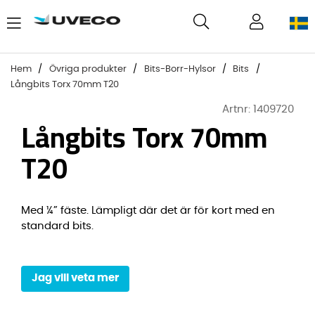
Hem
Övriga produkter
Bits-Borr-Hylsor
Bits
Långbits Torx 70mm T20
Artnr:
1409720
Långbits Torx 70mm
T20
Med ¼” fäste. Lämpligt där det är för kort med en
standard bits.
Jag vill veta mer