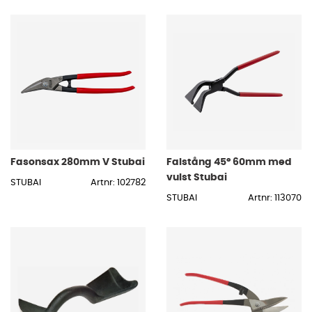
Fasonsax 280mm V Stubai
Falstång 45° 60mm med
vulst Stubai
STUBAI
Artnr: 102782
STUBAI
Artnr: 113070