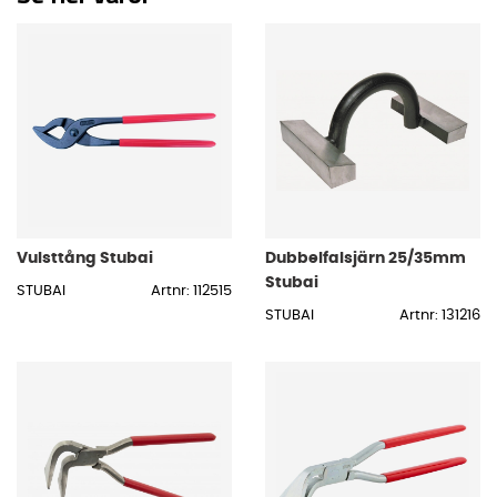
Vulsttång Stubai
Dubbelfalsjärn 25/35mm
Stubai
STUBAI
Artnr: 112515
STUBAI
Artnr: 131216