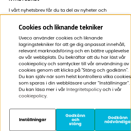
I vårt nyhetsbrev får du ta del av nyheter och
erbjudanden före alla andra.
Cookies och liknande tekniker
E-post:
*
Uveco använder cookies och liknande
lagringstekniker för att ge dig anpassat innehåll,
relevant marknadsföring och en bättre upplevelse
av vår webbplats. Du bekräftar att du har läst vår
Förnamn:
*
cookiepolicy och samtycker till vår användning av
cookies genom att klicka på "Stäng och godkänn".
Du kan själv när som helst kontrollera vilka cookies
som sparas i din webbläsare under ”Inställningar”.
Du kan läsa mer i vår
Integritetspolicy
och i vår
cookiepolicy
.
Godkänn
© 2020-2026 Uveco AB. Vi
Godkänn
Inställningar
och
nödvändiga
stäng
använder cookies -
läs
mer här