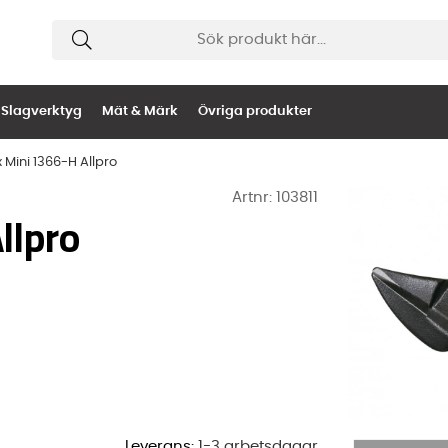
Slagverktyg
Mät & Märk
Övriga produkter
Mini 1366-H Allpro
Artnr:
103811
llpro
Leverans:
1-3 arbetsdagar