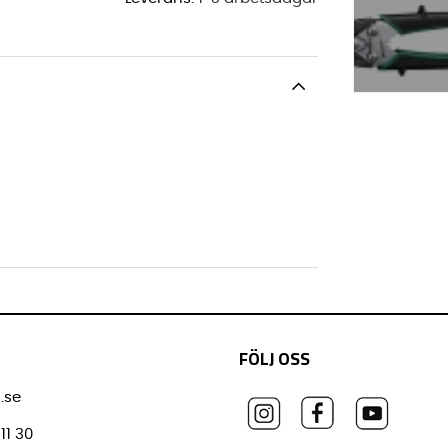
FÖLJ OSS
.se
11 30