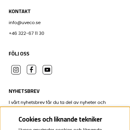
KONTAKT
info@uveco.se
+46 322-67 11 30
FÖLJ OSS
NYHETSBREV
I vårt nyhetsbrev får du ta del av nyheter och
erbjudanden före alla andra.
Cookies och liknande tekniker
E-post:
*