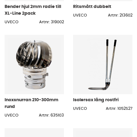
Bender hjul 2mm radie till
Ritsmått dubbelt
XL-Line 2pack
UVECO
Artnr: 213602
UVECO
Artnr: 319002
Inoxsnurran 210-300mm
Isolersax lång rostfri
rund
UVECO
Artnr: 1052S27
UVECO
Artnr: 635103