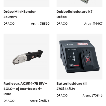
Dräco Mini-Bender
Dubbelfalsslutare K7
350mm
Dräco
DRÄCO
Artnr: 311860
DRÄCO
Artnr: 1144K7
Radiesax AK3514-7R 18V -
Batteriladdare till
SOLO - ej box-batteri-
270844/12v
ladd.
DRÄCO
Artnr: 270846
DRÄCO
Artnr: 270875