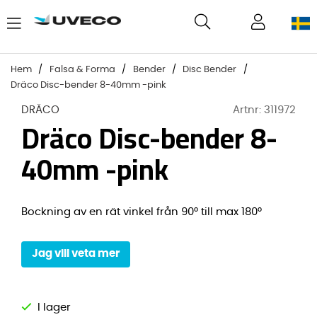
Hem
Falsa & Forma
Bender
Disc Bender
Dräco Disc-bender 8-40mm -pink
DRÄCO
Artnr:
311972
Dräco Disc-bender 8-
40mm -pink
Bockning av en rät vinkel från 90° till max 180°
Jag vill veta mer