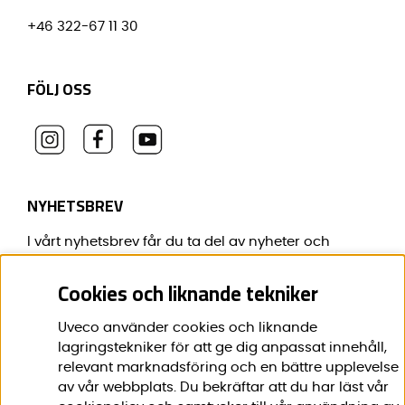
+46 322-67 11 30
FÖLJ OSS
NYHETSBREV
I vårt nyhetsbrev får du ta del av nyheter och
erbjudanden före alla andra.
Cookies och liknande tekniker
E-post:
*
Uveco använder cookies och liknande
lagringstekniker för att ge dig anpassat innehåll,
relevant marknadsföring och en bättre upplevelse
av vår webbplats. Du bekräftar att du har läst vår
Förnamn:
*