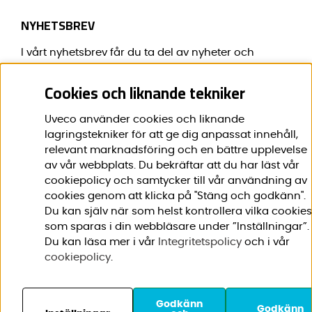
NYHETSBREV
I vårt nyhetsbrev får du ta del av nyheter och
erbjudanden före alla andra.
Cookies och liknande tekniker
E-post:
*
Uveco använder cookies och liknande
lagringstekniker för att ge dig anpassat innehåll,
relevant marknadsföring och en bättre upplevelse
av vår webbplats. Du bekräftar att du har läst vår
Förnamn:
*
cookiepolicy och samtycker till vår användning av
cookies genom att klicka på "Stäng och godkänn".
Du kan själv när som helst kontrollera vilka cookies
som sparas i din webbläsare under ”Inställningar”.
Du kan läsa mer i vår
Integritetspolicy
och i vår
cookiepolicy
.
Godkänn
© 2020-2026 Uveco AB. Vi
Godkänn