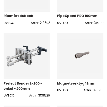
Ritsmått dubbelt
PipeXpand PRO 100mm
UVECO
Artnr: 213602
UVECO
Artnr: 314100
Perfect Bender L-200 -
Magnetverktyg 13mm
enkel - 200mm
UVECO
Artnr: 1410N13
UVECO
Artnr: 3138L20