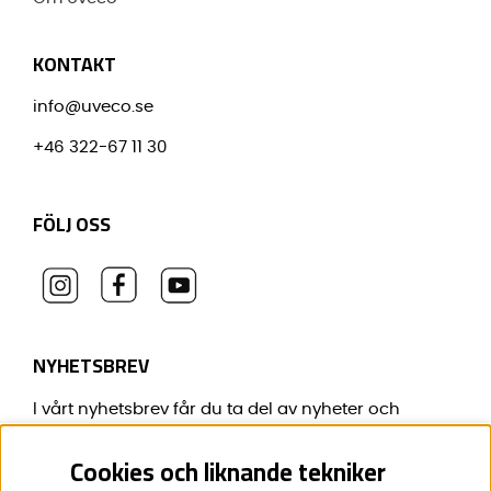
KONTAKT
info@uveco.se
+46 322-67 11 30
FÖLJ OSS
NYHETSBREV
I vårt nyhetsbrev får du ta del av nyheter och
erbjudanden före alla andra.
Cookies och liknande tekniker
E-post:
*